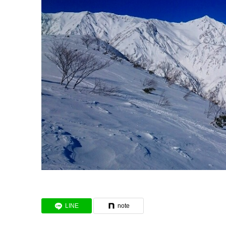
LINE
note