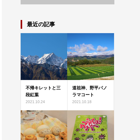
最近の記事
不帰キレットと三
道祖神、野平パノ
段紅葉
ラマコート
2021.10.24
2021.10.18