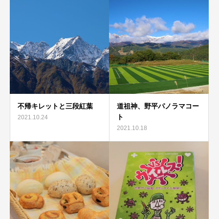
不帰キレットと三段紅葉
道祖神、野平パノラマコー
ト
2021.10.24
2021.10.18