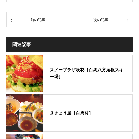
前の記事
次の記事
関連記事
スノープラザ咲花［白馬八方尾根スキ
ー場］
ききょう屋［白馬村］