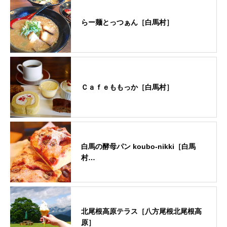
らー麺とっつぁん［白馬村］
Ｃａｆｅももっか［白馬村］
白馬の酵母パン koubo-nikki［白馬
村…
北尾根高原テラス［八方尾根北尾根高
原］